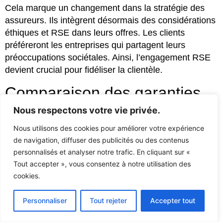
Cela marque un changement dans la stratégie des
assureurs. Ils intègrent désormais des considérations
éthiques et RSE dans leurs offres. Les clients
préféreront les entreprises qui partagent leurs
préoccupations sociétales. Ainsi, l’engagement RSE
devient crucial pour fidéliser la clientèle.
Comparaison des garanties
proposées
Nous respectons votre vie privée.
Nous utilisons des cookies pour améliorer votre expérience
Les
garanties proposées
par les assureurs sont
de navigation, diffuser des publicités ou des contenus
cruciales dans le choix d’une assurance auto. Il est
personnalisés et analyser notre trafic. En cliquant sur «
essentiel de comparer les options en ligne et en
Tout accepter », vous consentez à notre utilisation des
agence. Les différents types de couvertures, comme
cookies.
la responsabilité civile obligatoire et les garanties
supplémentaires, doivent être examinés.
Personnaliser
Tout rejeter
Accepter tout
Les statistiques révèlent une hausse des vols de