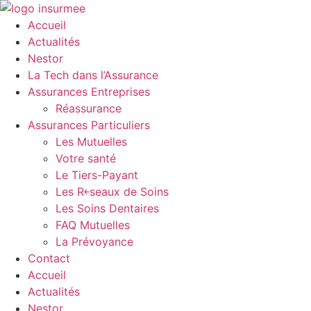
Aller
au
Accueil
contenu
Actualités
Nestor
La Tech dans l’Assurance
Assurances Entreprises
Réassurance
Assurances Particuliers
Les Mutuelles
Votre santé
Le Tiers-Payant
Les R￩seaux de Soins
Les Soins Dentaires
FAQ Mutuelles
La Prévoyance
Contact
Accueil
Actualités
Nestor