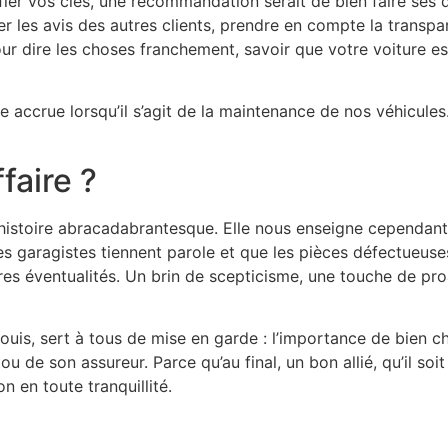
nfier vos clés, une recommandation serait de bien faire ses 
r les avis des autres clients, prendre en compte la transpar
our dire les choses franchement, savoir que votre voiture 
e accrue lorsqu’il s’agit de la maintenance de nos véhicules
faire ?
 histoire abracadabrantesque. Elle nous enseigne cependant
 les garagistes tiennent parole et que les pièces défectue
pires éventualités. Un brin de scepticisme, une touche de p
uis, sert à tous de mise en garde : l’importance de bien ch
ou de son assureur. Parce qu’au final, un bon allié, qu’il so
n en toute tranquillité.