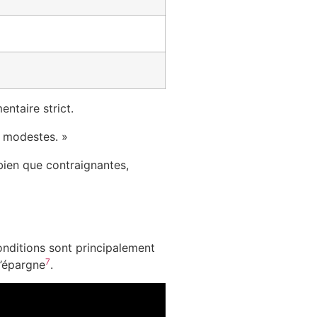
ntaire strict.
s modestes. »
bien que contraignantes,
conditions sont principalement
7
d’épargne
.