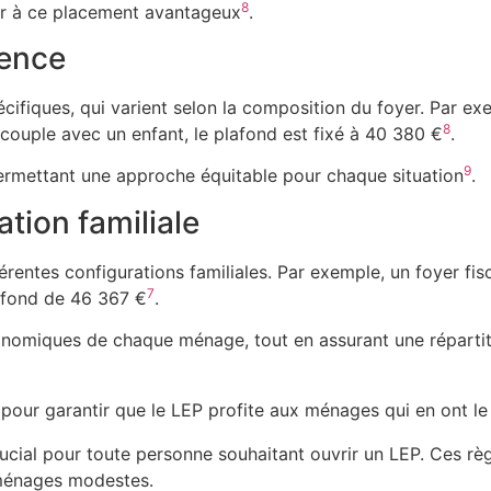
8
r à ce placement avantageux
.
rence
pécifiques, qui varient selon la composition du foyer. Par e
8
 couple avec un enfant, le plafond est fixé à 40 380 €
.
9
 permettant une approche équitable pour chaque situation
.
tion familiale
rentes configurations familiales. Par exemple, un foyer fis
7
lafond de 46 367 €
.
onomiques de chaque ménage, tout en assurant une répartit
l pour garantir que le LEP profite aux ménages qui en ont le
cial pour toute personne souhaitant ouvrir un LEP. Ces règl
 ménages modestes.