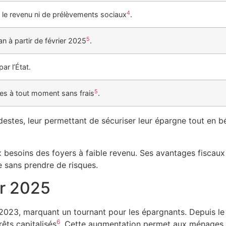
4
 le revenu ni de prélèvements sociaux
.
5
an à partir de février 2025
.
ar l’État.
5
les à tout moment sans frais
.
destes, leur permettant de sécuriser leur épargne tout en b
 besoins des foyers à faible revenu. Ses avantages fiscaux 
e sans prendre de risques.
ur 2025
2023, marquant un tournant pour les épargnants. Depuis le 1
6
rêts capitalisés
. Cette augmentation permet aux ménages 