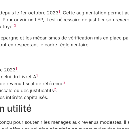
1
depuis le 1er octobre 2023
. Cette augmentation permet a
é. Pour ouvrir un LEP, il est nécessaire de justifier son
revenu
2
u foyer
.
e épargne et les mécanismes de vérification mis en place 
tout en respectant le cadre réglementaire.
1
re 2023
.
1
 celui du Livret A
.
2
 de revenu fiscal de référence
.
2
fiscale ou des justificatifs
.
s intérêts capitalisés.
 utilité
 conçu pour soutenir les ménages aux revenus modestes. Il s