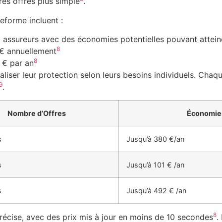
res offres plus simple
.
teforme incluent :
 assureurs avec des économies potentielles pouvant attein
8
€ annuellement
8
 € par an
naliser leur protection selon leurs besoins individuels. Cha
9
.
Nombre d’Offres
Économies
s
Jusqu’à 380 €/an
s
Jusqu’à 101 € /an
s
Jusqu’à 492 € /an
8
précise, avec des prix mis à jour en moins de 10 secondes
.