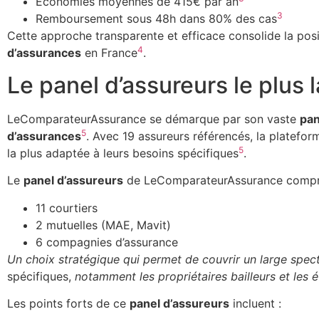
Économies moyennes de 415€ par an
3
Remboursement sous 48h dans 80% des cas
Cette approche transparente et efficace consolide la p
4
d’assurances
en France
.
Le panel d’assureurs le plus 
LeComparateurAssurance se démarque par son vaste
pan
5
d’assurances
. Avec 19 assureurs référencés, la plateform
5
la plus adaptée à leurs besoins spécifiques
.
Le
panel d’assureurs
de LeComparateurAssurance compr
11 courtiers
2 mutuelles (MAE, Mavit)
6 compagnies d’assurance
Un choix stratégique qui permet de couvrir un large spect
spécifiques,
notamment les propriétaires bailleurs et les 
Les points forts de ce
panel d’assureurs
incluent :