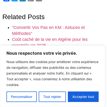
Link
Related Posts
“Convertir Vos Pas en KM : Astuces et
Méthodes”
Coût caché de la vie en Algérie pour les
expatriés en 2025
Réassurance : enjeux futurs liés à réassurance
Nous respectons votre vie privée.
post-covid
Nous utilisons des cookies pour améliorer votre expérience
Divorce et assurance : Que faire en cas de
de navigation, diffuser des publicités ou des contenus
séparation ?
personnalisés et analyser notre trafic. En cliquant sur «
Déménagement de la CPAM à Fourmies : Ce
Tout accepter », vous consentez à notre utilisation des
que cela change pour vous !
cookies.
Assurance habitation en 2025 : Ce qui va
changer pour vous
Personnaliser
Tout rejeter
Accepter tout
Tout ce que vous devez savoir sur la paroxétine
Augmentation des mutuelles : pourquoi le ticket