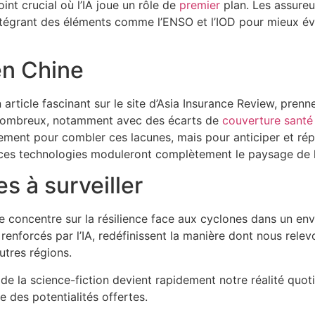
nt crucial où l’IA joue un rôle de
premier
plan. Les assureu
 intégrant des éléments comme l’ENSO et l’IOD pour mieux év
en Chine
rticle fascinant sur le site d’Asia Insurance Review, prennen
ont nombreux, notamment avec des écarts de
couverture santé
seulement pour combler ces lacunes, mais pour anticiper et 
 ces technologies moduleront complètement le paysage de l
s à surveiller
e concentre sur la résilience face aux cyclones dans un en
é, renforcés par l’IA, redéfinissent la manière dont nous relev
utres régions.
 de la science-fiction devient rapidement notre réalité quot
 des potentialités offertes.