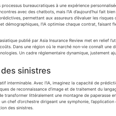
les processus bureaucratiques à une expérience personnalis
contres avec des chatbots, mais l’IA d’aujourd’hui fait bie
dictives, permettant aux assureurs d’évaluer les risques d
 démographiques, l’IA optimise chaque contrat, faisant fle
asiatique publié par Asia Insurance Review met en relief l’ut
oûts. Dans une région où le marché non-vie connaît une digi
chnologies. Un cadre réglementaire dynamique, justement aju
des sinistres
tratif interminable. Avec l’IA, imaginez la capacité de préd
niques de reconnaissance d’image et de traitement du langag
git de transformer littéralement une montagne de paperasse e
 chef d’orchestre dirigeant une symphonie, l’application de 
ion des sinistres.