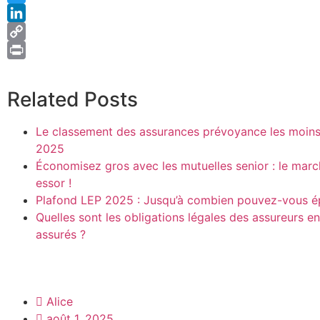
Twitter
LinkedIn
Copy
Link
Print
Related Posts
Le classement des assurances prévoyance les moins
2025
Économisez gros avec les mutuelles senior : le marc
essor !
Plafond LEP 2025 : Jusqu’à combien pouvez-vous é
Quelles sont les obligations légales des assureurs en
assurés ?
Alice
août 1, 2025