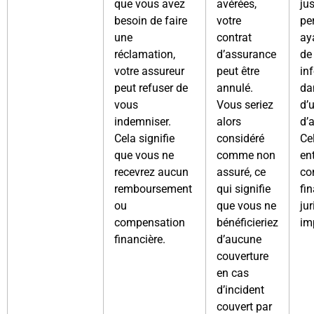
que vous avez
avérées,
jus
besoin de faire
votre
pe
une
contrat
ay
réclamation,
d’assurance
de
votre assureur
peut être
in
peut refuser de
annulé.
da
vous
Vous seriez
d’
indemniser.
alors
d’
Cela signifie
considéré
Ce
que vous ne
comme non
en
recevrez aucun
assuré, ce
co
remboursement
qui signifie
fi
ou
que vous ne
ju
compensation
bénéficieriez
im
financière.
d’aucune
couverture
en cas
d’incident
couvert par