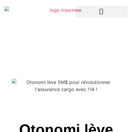
LA TECH DANS L’ASSURANCE
ASSURANCES ENTREPRISES
ASSURANCES PARTICULIERS
Otonomi lève