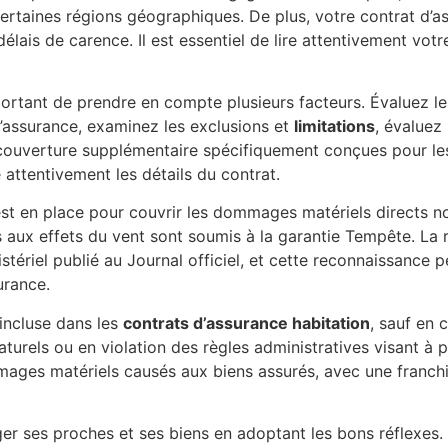
certaines régions géographiques. De plus, votre contrat d’
élais de carence. Il est essentiel de lire attentivement vot
mportant de prendre en compte plusieurs facteurs. Évaluez le
l’assurance, examinez les exclusions et
limitations
, évaluez
e couverture supplémentaire spécifiquement conçues pour les
 attentivement les détails du contrat.
est en place pour couvrir les dommages matériels directs n
s aux effets du vent sont soumis à la garantie Tempête. La 
stériel publié au Journal officiel, et cette reconnaissance 
urance.
incluse dans les
contrats d’assurance habitation
, sauf en 
aturels ou en violation des règles administratives visant à 
mages matériels causés aux biens assurés, avec une franchi
téger ses proches et ses biens en adoptant les bons réflexes