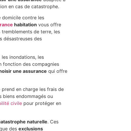
ion en cas de catastrophe.
e domicile contre les
rance
habitation
vous offre
s tremblements de terre, les
es désastreuses des
 les inondations, les
 en fonction des compagnies
hoisir une assurance
qui offre
 prend en charge les frais de
des biens endommagés ou
lité civile
pour protéger en
catastrophe naturelle
. Ces
i que des
exclusions