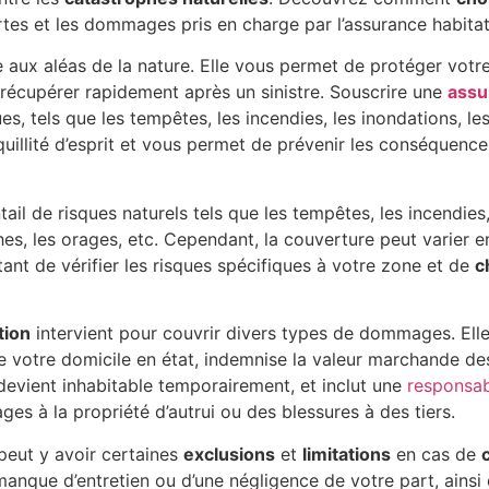
es et les dommages pris en charge par l’assurance habitat
ce aux aléas de la nature. Elle vous permet de protéger votr
récupérer rapidement après un sinistre. Souscrire une
assu
s, tels que les tempêtes, les incendies, les inondations, le
quillité d’esprit et vous permet de prévenir les conséquenc
il de risques naturels tels que les tempêtes, les incendies,
hes, les orages, etc. Cependant, la couverture peut varier
ant de vérifier les risques spécifiques à votre zone et de
c
tion
intervient pour couvrir divers types de dommages. Elle
re votre domicile en état, indemnise la valeur marchande 
 devient inhabitable temporairement, et inclut une
responsabi
s à la propriété d’autrui ou des blessures à des tiers.
 peut y avoir certaines
exclusions
et
limitations
en cas de
anque d’entretien ou d’une négligence de votre part, ains