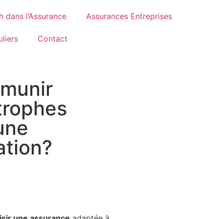
h dans l’Assurance
Assurances Entreprises
liers
Contact
munir
trophes
une
ation?
isir une assurance
adaptée à