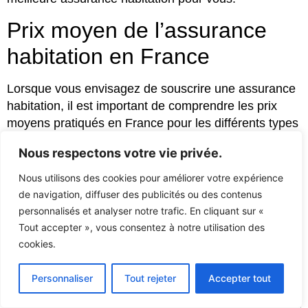
Prix moyen de l’assurance
habitation en France
Lorsque vous envisagez de souscrire une assurance
habitation, il est important de comprendre les prix
moyens pratiqués en France pour les différents types
de logements. Ces informations peuvent vous aider à
Nous respectons votre vie privée.
mieux évaluer votre budget et à prendre une décision
éclairée. Voici les prix moyens de l’assurance
Nous utilisons des cookies pour améliorer votre expérience
habitation en France pour les appartements et les
de navigation, diffuser des publicités ou des contenus
maisons.
personnalisés et analyser notre trafic. En cliquant sur «
Tout accepter », vous consentez à notre utilisation des
cookies.
Type de logement
Prix moyen annuel
Personnaliser
Tout rejeter
Accepter tout
Appartement
216 €