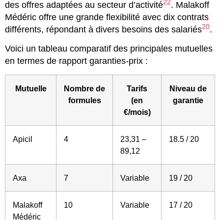
22
des offres adaptées au secteur d’activité
. Malakoff
Médéric offre une grande flexibilité avec dix contrats
20
différents, répondant à divers besoins des salariés
.
Voici un tableau comparatif des principales mutuelles
en termes de rapport garanties-prix :
Mutuelle
Nombre de
Tarifs
Niveau de
formules
(en
garantie
€/mois)
Apicil
4
23,31 –
18.5 / 20
89,12
Axa
7
Variable
19 / 20
Malakoff
10
Variable
17 / 20
Médéric