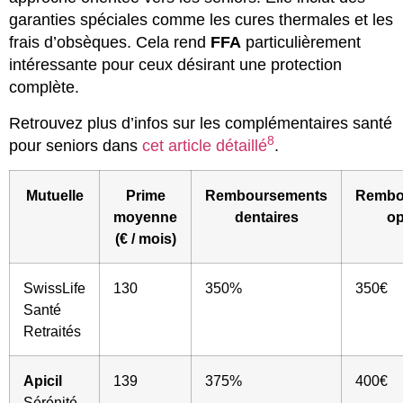
garanties spéciales comme les cures thermales et les
frais d’obsèques. Cela rend
FFA
particulièrement
intéressante pour ceux désirant une protection
complète.
Retrouvez plus d’infos sur les complémentaires santé
8
pour seniors dans
cet article détaillé
.
Mutuelle
Prime
Remboursements
Rembo
moyenne
dentaires
op
(€ / mois)
SwissLife
130
350%
350€
Santé
Retraités
Apicil
139
375%
400€
Sérénité