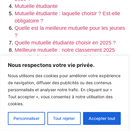
Mutuelle étudiante
Mutuelle étudiante : laquelle choisir ? Est-elle
obligatoire ?
Quelle est la meilleure mutuelle pour les jeunes
?
Quelle mutuelle étudiante choisir en 2025 ?
Meilleure mutuelle : notre classement 2025
Mutuelle étudiante : comparatif des meilleures
offres | Réassurez-moi
Nous respectons votre vie privée.
Quelle est la meilleure mutuelle étudiant&nbsp;?
Nous utilisons des cookies pour améliorer votre expérience
La mutuelle étudiante est-elle obligatoire ?
de navigation, diffuser des publicités ou des contenus
Mutuelle étudiante : comment ça marche ?
personnalisés et analyser notre trafic. En cliquant sur «
LMDE/Assurance Maladie : à quoi les étudiants
Tout accepter », vous consentez à notre utilisation des
doivent s’attendre
cookies.
LMDE donne son avis sur son expertise de la
population étudiante
Personnaliser
Tout rejeter
Accepter tout
LSD : Effets et risques et prévention
Que sont devenues les mutuelles étudiantes ?