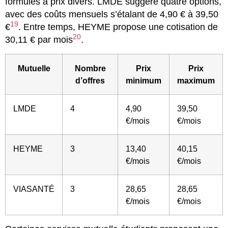
formules à prix divers. LMDE suggère quatre options,
avec des coûts mensuels s’étalant de 4,90 € à 39,50
19
€
. Entre temps, HEYME propose une cotisation de
20
30,11 € par mois
.
Mutuelle
Nombre
Prix
Prix
d’offres
minimum
maximum
LMDE
4
4,90
39,50
€/mois
€/mois
HEYME
3
13,40
40,15
€/mois
€/mois
VIASANTÉ
3
28,65
28,65
€/mois
€/mois