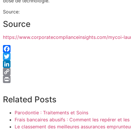
dose de technologie.
Source:
Source
https://www.corporatecomplianceinsights.com/mycoi-lau
Facebook
Twitter
LinkedIn
Copy
Link
Print
Related Posts
Parodontie : Traitements et Soins
Frais bancaires abusifs : Comment les repérer et les
Le classement des meilleures assurances emprunte