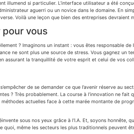
illumend si particulier. L’interface utilisateur a été conçue
ministrateur aguerri ou un novice dans le domaine. En simplif
nverse. Voilà une leçon que bien des entreprises devraient m
r pour vous
llement ? Imaginons un instant : vous êtes responsable de 
urance ne sont plus une source de stress. Vous gagnez un 
n assurant la tranquillité de votre esprit et celui de vos co
’empêcher de se demander ce que l’avenir réserve au secte
vantes ? Très probablement. La course à l’innovation ne fai
os méthodes actuelles face à cette marée montante de progr
nvente sous nos yeux grâce à l’I.A. Et, soyons honnête, que
e quoi, même les secteurs les plus traditionnels peuvent ê