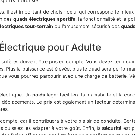
 sports motorisés.
s, il est important de choisir celui qui correspond le mieux
on des
quads électriques sportifs
, la fonctionnalité et la 
lectriques tout-terrain
ou l’amusement sécurisé des
quads
Électrique pour Adulte
s critères doivent être pris en compte. Vous devez tenir co
les. Plus la puissance est élevée, plus le quad sera perform
e que vous pourrez parcourir avec une charge de batterie. V
lectrique. Un
poids
léger facilitera la maniabilité et la con
os déplacements. Le
prix
est également un facteur détermina
tes.
ompte, car il contribuera à votre plaisir de conduite. Cert
 puissiez les adapter à votre goût. Enfin, la
sécurité
est p