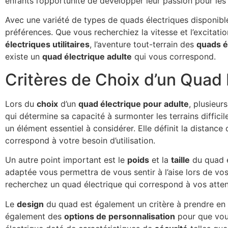
enfants l’opportunité de développer leur passion pour les
Avec une variété de types de quads électriques disponible
préférences. Que vous recherchiez la vitesse et l’excitati
électriques utilitaires
, l’aventure tout-terrain des
quads é
existe un
quad électrique adulte
qui vous correspond.
Critères de Choix d’un Quad 
Lors du
choix
d’un
quad électrique pour adulte
, plusieur
qui détermine sa capacité à surmonter les terrains diffici
un élément essentiel à considérer. Elle définit la distanc
correspond à votre besoin d’utilisation.
Un autre point important est le
poids
et la
taille
du quad é
adaptée vous permettra de vous sentir à l’aise lors de v
recherchez un quad électrique qui correspond à vos atten
Le
design
du quad est également un critère à prendre en c
également des
options de personnalisation
pour que vous