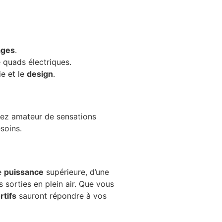
ages
.
quads électriques.
ie et le
design
.
oyez amateur de sensations
esoins.
ne
puissance
supérieure, d’une
 sorties en plein air. Que vous
rtifs
sauront répondre à vos