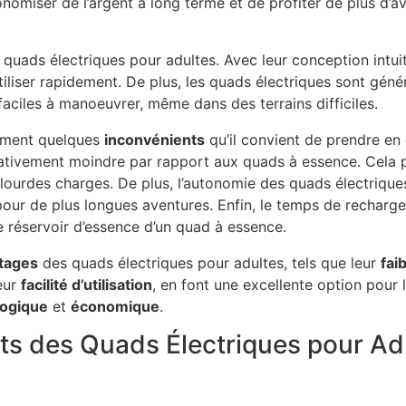
nomiser de l’argent à long terme et de profiter de plus d’a
quads électriques pour adultes. Avec leur conception intui
utiliser rapidement. De plus, les quads électriques sont gén
aciles à manoeuvrer, même dans des terrains difficiles.
lement quelques
inconvénients
qu’il convient de prendre en
lativement moindre par rapport aux quads à essence. Cela p
lourdes charges. De plus, l’autonomie des quads électrique
pour de plus longues aventures. Enfin, le temps de recharge
 réservoir d’essence d’un quad à essence.
tages
des quads électriques pour adultes, tels que leur
fai
leur
facilité d’utilisation
, en font une excellente option pour
logique
et
économique
.
nts des Quads Électriques pour Ad