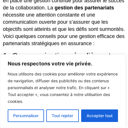
en place une gestion continue pour assurer le succès
de la collaboration. La
gestion des partenariats
nécessite une attention constante et une
communication ouverte pour s’assurer que les
objectifs sont atteints et que les défis sont surmontés.
Voici quelques conseils pour une gestion efficace des
partenariats stratégiques en assurance :
1. Communication régulière et
Nous respectons votre vie privée.
ouverte :
Nous utilisons des cookies pour améliorer votre expérience
Maintenez une communication régulière avec votre
de navigation, diffuser des publicités ou des contenus
partenaire stratégique en organisant des réunions
personnalisés et analyser notre trafic. En cliquant sur «
fréquentes pour discuter des progrès, des défis et
Tout accepter », vous consentez à notre utilisation des
des opportunités. Veillez à ce que les canaux de
cookies.
communication soient ouverts pour faciliter les
échanges d’informations et la résolution rapide des
Personnaliser
Tout rejeter
Accepter tout
problèmes. Une communication transparente