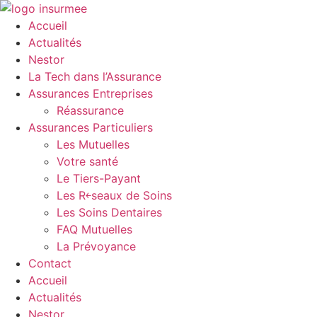
Aller
au
Accueil
contenu
Actualités
Nestor
La Tech dans l’Assurance
Assurances Entreprises
Réassurance
Assurances Particuliers
Les Mutuelles
Votre santé
Le Tiers-Payant
Les R￩seaux de Soins
Les Soins Dentaires
FAQ Mutuelles
La Prévoyance
Contact
Accueil
Actualités
Nestor