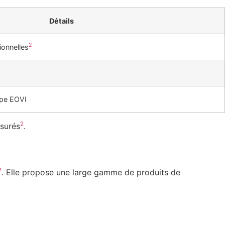
Détails
2
ionnelles
upe EOVI
2
ssurés
.
2
. Elle propose une large gamme de produits de