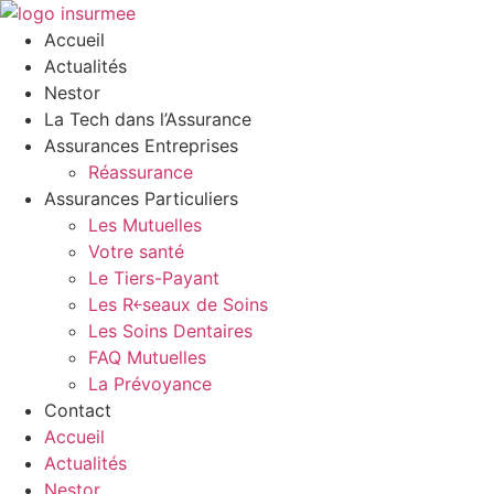
Aller
au
Accueil
contenu
Actualités
Nestor
La Tech dans l’Assurance
Assurances Entreprises
Réassurance
Assurances Particuliers
Les Mutuelles
Votre santé
Le Tiers-Payant
Les R￩seaux de Soins
Les Soins Dentaires
FAQ Mutuelles
La Prévoyance
Contact
Accueil
Actualités
Nestor