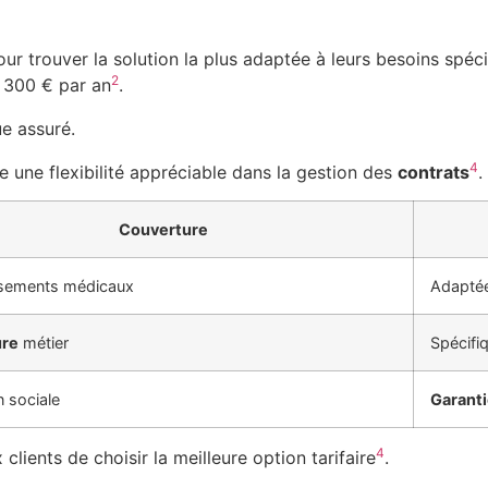
ur trouver la solution la plus adaptée à leurs besoins spéc
2
e 300 € par an
.
e assuré.
4
e une flexibilité appréciable dans la gestion des
contrats
.
Couverture
sements médicaux
Adaptée
ure
métier
Spécifi
n sociale
Garant
4
lients de choisir la meilleure option tarifaire
.