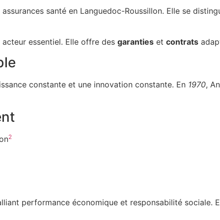
s assurances santé en Languedoc-Roussillon. Elle se disti
 acteur essentiel. Elle offre des
garanties
et
contrats
adapt
ble
issance constante et une innovation constante. En
1970
, A
ent
2
lon
liant performance économique et responsabilité sociale. Ell