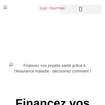
LA TECH DANS L’ASSURANCE
ASSURANCES ENTREPRISES
ASSURANCES PARTICULIERS
Financez vos