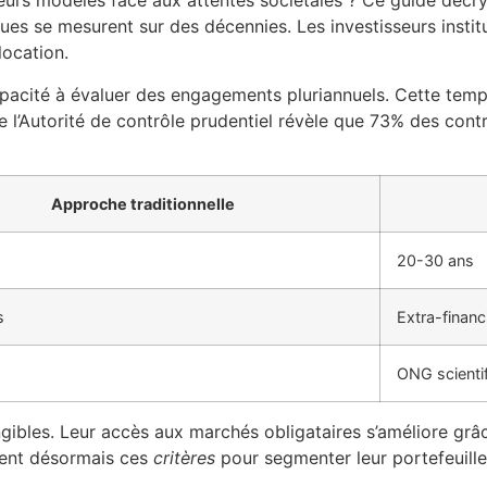
leurs modèles face aux attentes sociétales ? Ce guide déc
ues se mesurent sur des décennies. Les investisseurs instit
location.
capacité à évaluer des engagements pluriannuels. Cette tem
e l’Autorité de contrôle prudentiel révèle que 73% des con
Approche traditionnelle
20-30 ans
s
Extra-financ
ONG scienti
gibles. Leur accès aux marchés obligataires s’améliore grâc
sent désormais ces
critères
pour segmenter leur portefeuille