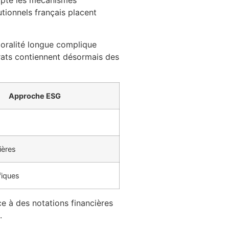
rypte les mécanismes
utionnels français placent
poralité longue complique
trats contiennent désormais des
Approche ESG
ières
fiques
e à des notations financières
.