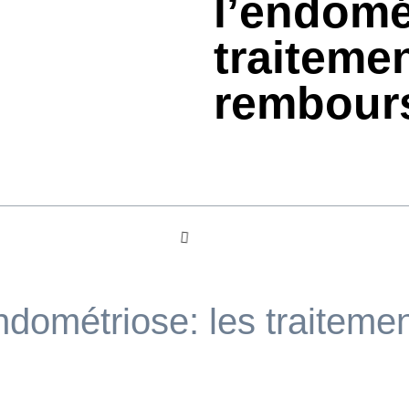
l’endomé
traitemen
rembour
dométriose: les traitement