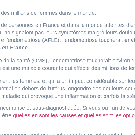
e des millions de femmes dans le monde.
mbre de personnes en France et dans le monde atteintes d’
 ne signalent pas leurs symptômes malgré leurs douleu
tre l’endométriose (AFLE), l’endométriose toucherait
env
s en France
.
e de la santé (OMS), l’endométriose toucherait environ 
se est une maladie courante qui affecte des millions de
nt les femmes, et qui a un impact considérable sur leur 
métrial en dehors de l’utérus, engendre des douleurs souv
maladie qui provoque une inflammation et parfois la stér
incomprise et sous-diagnostiquée. Si vous ou l’un de vo
t-être
quelles en sont les causes et quelles sont les opti
appropriés sont essentiels pour traiter cette maladie, ca