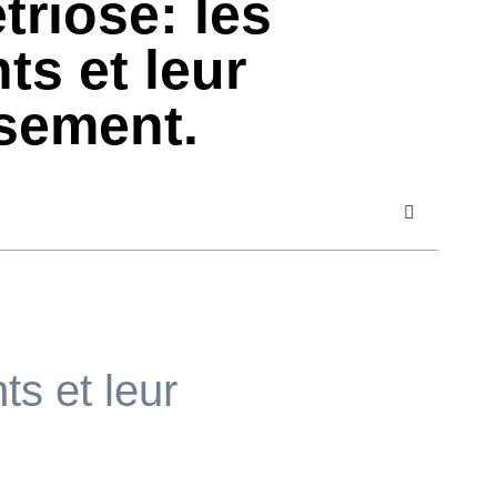
triose: les
ts et leur
sement.
s et leur