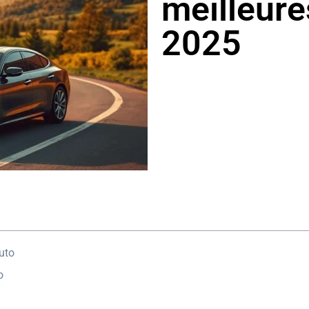
meilleure
2025
uto
o