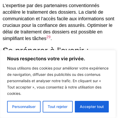
L’expertise par des partenaires conventionnés
accélère le traitement des dossiers. La clarté de
communication et l’accès facile aux informations sont
cruciaux pour la confiance des assurés. Optimiser le
délai de traitement des dossiers est possible en
29
simplifiant les tâches
.
Se préparer à l’avenir :
tendances de l’assurance en
Nous respectons votre vie privée.
2025
Nous utilisons des cookies pour améliorer votre expérience
de navigation, diffuser des publicités ou des contenus
personnalisés et analyser notre trafic. En cliquant sur «
À l’horizon 2025, le secteur de l’assurance doit
Tout accepter », vous consentez à notre utilisation des
s’adapter à des tendances majeures. Les
cookies.
innovations
technologiques, telles que l’intégration
des objets connectés, seront cruciales. Elles
Personnaliser
Tout rejeter
Accepter tout
permettront aux assureurs de mieux comprendre les
comportements des assurés. Ainsi, ils pourront offrir