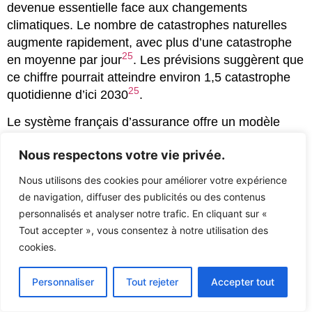
devenue essentielle face aux changements
climatiques. Le nombre de catastrophes naturelles
augmente rapidement, avec plus d’une catastrophe
25
en moyenne par jour
. Les prévisions suggèrent que
ce chiffre pourrait atteindre environ 1,5 catastrophe
25
quotidienne d’ici 2030
.
Le système français d’assurance offre un modèle
26
hybride public-privé, créé en 1982
. La réforme du
Nous respectons votre vie privée.
régime CatNat, opérée par la loi du 28 décembre
25
2021, a élargi les frais pris en charge
. Pour les
Nous utilisons des cookies pour améliorer votre expérience
particuliers, il est crucial de comprendre sa
de navigation, diffuser des publicités ou des contenus
couverture. Ils doivent souscrire une
assurance
personnalisés et analyser notre trafic. En cliquant sur «
multirisques habitation
adaptée.
Tout accepter », vous consentez à notre utilisation des
cookies.
La prévention est la meilleure stratégie. Se tenir
informé des risques locaux et comprendre les
Personnaliser
Tout rejeter
Accepter tout
garanties sont essentiels. Anticiper les sinistres
permet de minimiser l’impact financier et humain. La