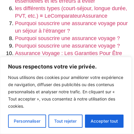
essentielles et les erreurs à éviter
les différents types (court-séjour, longue durée,
PVT, etc.) ≡ LeComparateurAssurance
Pourquoi souscrire une assurance voyage pour
un séjour à l’étranger ?
Pourquoi souscrire une assurance voyage ?
Pourquoi souscrire une assurance voyage ?
Assurance Voyage : Les Garanties Pour Être
Bien Couvert
Nous respectons votre vie privée.
Que couvre mon assurance voyage ?
Quelles sont les limites et exclusions d’une
Nous utilisons des cookies pour améliorer votre expérience
assurance voyage?
de navigation, diffuser des publicités ou des contenus
Comprendre les exclusions des assurances
personnalisés et analyser notre trafic. En cliquant sur «
voyage essentielles
Tout accepter », vous consentez à notre utilisation des
L’assurance voyage – La finance pour tous
cookies.
Comparatif Assurance Voyage | Choisir la
meilleure assurance voyage – Accueil – AXA
Personnaliser
Tout rejeter
Accepter tout
Partners