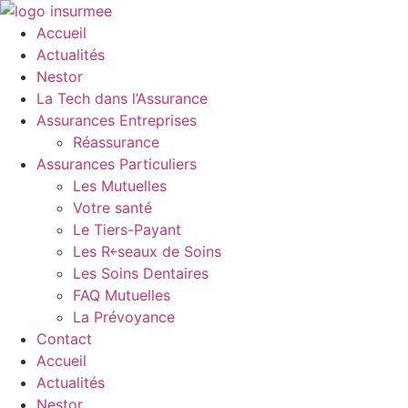
Aller
au
Accueil
contenu
Actualités
Nestor
La Tech dans l’Assurance
Assurances Entreprises
Réassurance
Assurances Particuliers
Les Mutuelles
Votre santé
Le Tiers-Payant
Les R￩seaux de Soins
Les Soins Dentaires
FAQ Mutuelles
La Prévoyance
Contact
Accueil
Actualités
Nestor