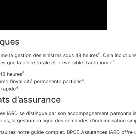
iques
5
e la gestion des sinistres sous 48 heures
. Cela inclut un
4
lles que la perte totale et irréversible d’autonomie
.
5
 48 heures
.
4
e l’invalidité permanente partielle
.
4
 rapide
.
ats d’assurance
s IARD se distingue par son accompagnement personnalisé. 
 plus, la gestion en ligne des demandes d’indemnisation simp
onsultez notre guide complet. BPCE Assurances IARD offre 