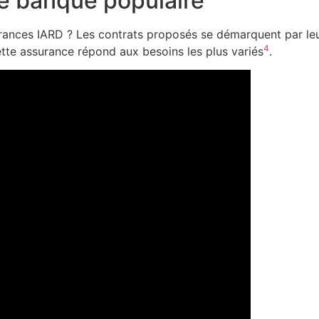
ce banque populaire
urances IARD ? Les contrats proposés se démarquent par le
4
ette assurance répond aux besoins les plus variés
.